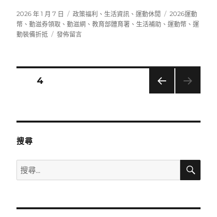
發
分
標
2026 年 1 月 7 日
政策福利
、
生活資訊
、
運動休閒
2026運動
佈
類
籤
幣
、
動滋券領取
、
動滋網
、
教育部體育署
、
生活補助
、
運動幣
、
運
日
在
動裝備折抵
發佈留言
期:
〈如
何
領
取
文
頁次
4
運
動
上一
章
幣？
頁
2026
分
年
新
搜尋
制
頁
懶
搜
搜
人
尋
包〉
尋
關
鍵