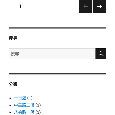
區
文
頁次
1
活
動
下一
章
指
頁
南】
分
1
月
搜尋
必
頁
看
搜
搜
行
尋
程：
尋
總
關
統
鍵
府
元
字:
旦
分類
升
旗、
一日遊
(1)
中
中華路二段
(1)
正
紀
八德路一段
(1)