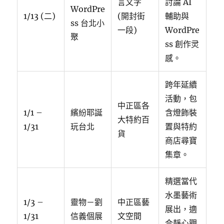
言文字
討論 AI
WordPre
1/13 (二)
(開封街
輔助與
ss 台北小
一段)
WordPre
聚
ss 創作灵
感。
跨年延續
活動，包
中正區各
1/1 –
繽紛耶誕
含燈飾裝
大特約百
1/31
玩台北
置與特約
貨
商店尋寶
集章。
精選當代
水墨藝術
1/3 –
靈物－劉
中正區藝
展出，適
1/31
信義個展
文空間
合靜心觀