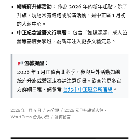
總統府升旗活動：
作為 2026 年的新年起點，除了
升旗，現場常有路跑或展演活動，是中正區 1 月初
的人潮中心。
中正紀念堂藝文行事曆：
包含「如蝶翩翩」成人芭
蕾等基礎美學班，為新年注入更多文藝氣息。
溫馨提醒：
2026 年 1 月正值台北冬季，參與戶外活動如總
統府升旗或碧誕走春請注意保暖。欲查詢更多官
方詳細日程，請參考
台北市中正區公所官網
。
發
分
標
2026 年 1 月 4 日
未分類
2026 元旦升旗懶人包
、
佈
類
在
籤
WordPress 台北小聚
發佈留言
日
〈【2026
期:
中
正