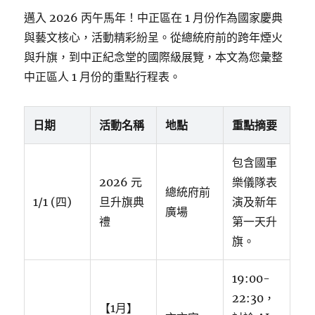
邁入 2026 丙午馬年！中正區在 1 月份作為國家慶典
與藝文核心，活動精彩紛呈。從總統府前的跨年煙火
與升旗，到中正紀念堂的國際級展覽，本文為您彙整
中正區人 1 月份的重點行程表。
日期
活動名稱
地點
重點摘要
包含國軍
2026 元
樂儀隊表
總統府前
1/1 (四)
旦升旗典
演及新年
廣場
禮
第一天升
旗。
19:00-
22:30，
【1月】