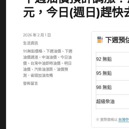
元，今日(週日)趕快
發
2026 年 2 月 1 日
下週預估油
佈
分
生活資訊
日
類
標
95無鉛價格
、
下週油價
、
下週
期:
籤
油價調漲
、
中油油價
、
今日油
92 無鉛
價
、
台灣中油即時油價
、
明日
油價
、
汽柴油漲跌
、
油價預
95 無鉛
測
、
省錢加油攻略
在
發佈留言
98 無鉛
〈下
週
油
超級柴油
價
預
計
※ 實際價格以
台灣中
調