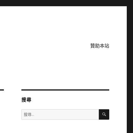
贊助本站
搜尋
搜
搜
尋
尋
關
鍵