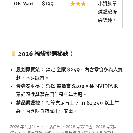
OK Mart
$199
小資族單
純體驗拆
袋樂趣。
2026 福袋挑選秘訣：
最划算買法：
鎖定
全家 $249
。內含零食多為人氣
款，不易踩雷。
最強發財夢：
選擇
萊爾富 $200
。抽 NVIDIA 股
票話題性與潛在價值是今年之冠。
精品週邊控：
預算充足直上
7-11 $1,299 以上
福
袋，內含隨身箱或小型家電。
發
分
標
2026 年 1 月 11 日
生活資訊
2026福袋CP值
、
2026福袋售
佈
類
籤
價
、
2026馬年福袋CP值
、
2026馬年福袋大獎
、
7-11福袋價格
、