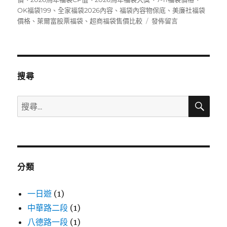
日
OK福袋199
、
全家福袋2026內容
、
福袋內容物保底
、
美廉社福袋
期:
在
價格
、
萊爾富股票福袋
、
超商福袋售價比較
發佈留言
〈2026
便
利
商
店
搜尋
福
袋
搜
搜
全
尋
尋
攻
略》
關
7-
鍵
11、
字:
全
分類
家、
萊
爾
一日遊
(1)
富
中華路二段
(1)
售
八德路一段
(1)
價/