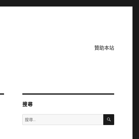
贊助本站
搜尋
搜
搜
尋
尋
關
鍵