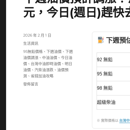
元，今日(週日)趕快
發
2026 年 2 月 1 日
下週預估油
佈
分
生活資訊
日
類
標
95無鉛價格
、
下週油價
、
下週
期:
籤
油價調漲
、
中油油價
、
今日油
92 無鉛
價
、
台灣中油即時油價
、
明日
油價
、
汽柴油漲跌
、
油價預
95 無鉛
測
、
省錢加油攻略
在
發佈留言
98 無鉛
〈下
週
油
超級柴油
價
預
計
※ 實際價格以
台灣中
調