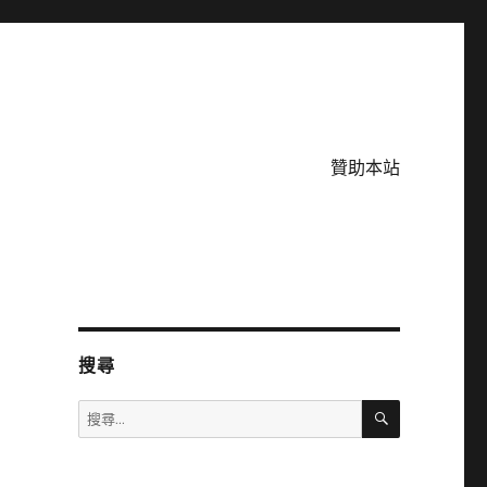
贊助本站
搜尋
搜
搜
尋
尋
關
鍵