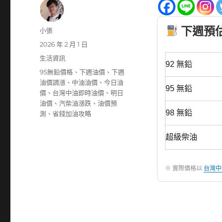
下週預估油
作
小張
者
發
2026 年 2 月 1 日
佈
分
生活資訊
92 無鉛
日
類
標
95無鉛價格
、
下週油價
、
下週
期:
籤
油價調漲
、
中油油價
、
今日油
95 無鉛
價
、
台灣中油即時油價
、
明日
油價
、
汽柴油漲跌
、
油價預
98 無鉛
測
、
省錢加油攻略
超級柴油
※ 實際價格以
台灣中