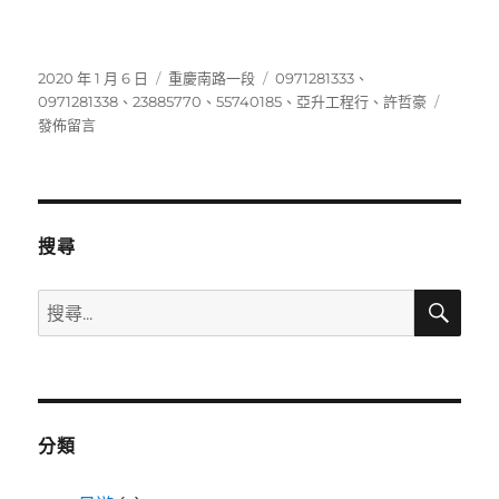
發
分
標
2020 年 1 月 6 日
重慶南路一段
0971281333
、
佈
類
籤
在
0971281338
、
23885770
、
55740185
、
亞升工程行
、
許哲豪
日
〈5574
發佈留言
期:
搜尋
搜
搜
尋
尋
關
鍵
字:
分類